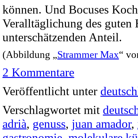
können. Und Bocuses Kochb
Veralltäglichung des guten
unterschätzenden Anteil.
(Abbildung „
Strammer Max
“ vo
2 Kommentare
Veröffentlicht unter
deutsch
Verschlagwortet mit
deutsc
adrià
,
genuss
,
juan amador
,
gastronomie
,
molekulare k