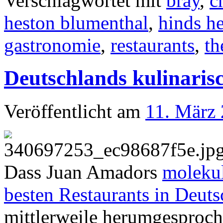
Verschlagwortet mit
bray
,
c
heston blumenthal
,
hinds h
gastronomie
,
restaurants
,
th
Deutschlands kulinaris
Veröffentlicht am
11. März
Dass Juan Amadors
moleku
besten Restaurants in Deut
mittlerweile herumgesproch