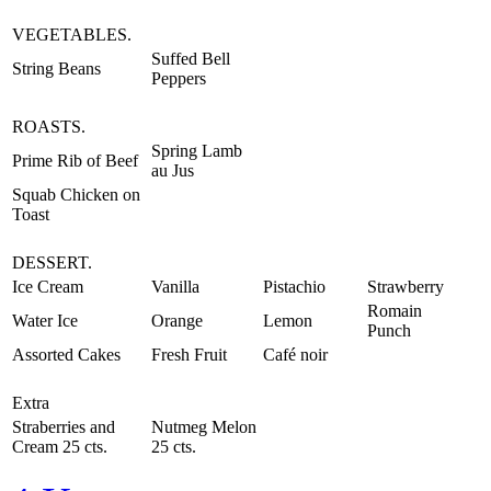
VEGETABLES.
Suffed Bell
String Beans
Peppers
ROASTS.
Spring Lamb
Prime Rib of Beef
au Jus
Squab Chicken on
Toast
DESSERT.
Ice Cream
Vanilla
Pistachio
Strawberry
Romain
Water Ice
Orange
Lemon
Punch
Assorted Cakes
Fresh Fruit
Café noir
Extra
Straberries and
Nutmeg Melon
Cream 25 cts.
25 cts.