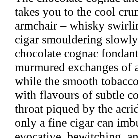
takes you to the cool cru
armchair – whisky swirl
cigar smouldering slowly 
chocolate cognac fondan
murmured exchanges of a
while the smooth tobacco
with flavours of subtle c
throat piqued by the acrid
only a fine cigar can imbu
evocative, bewitching, a