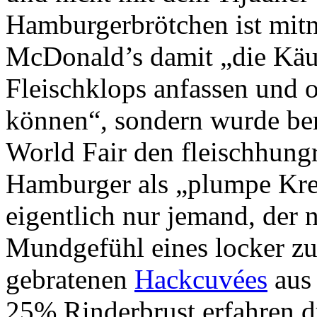
Hamburgerbrötchen ist mitn
McDonald’s damit „die Käuf
Fleischklops anfassen und
können“, sondern wurde ber
World Fair den fleischhung
Hamburger als „plumpe Kre
eigentlich nur jemand, der 
Mundgefühl eines locker z
gebratenen
Hackcuvées
aus
25% Rinderbrust erfahren d