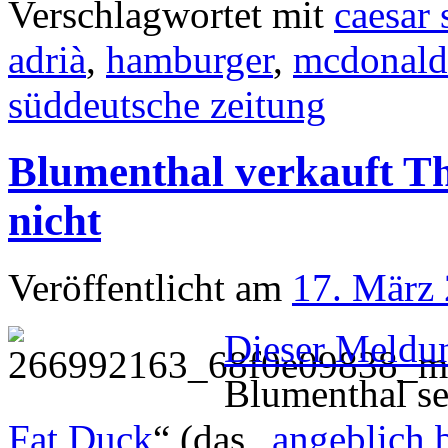
Verschlagwortet mit
caesar 
adrià
,
hamburger
,
mcdonald
süddeutsche zeitung
Blumenthal verkauft Th
nicht
Veröffentlicht am
17. März
Dieser Meldu
Blumenthal se
Fat Duck
“ (das „
angeblich 