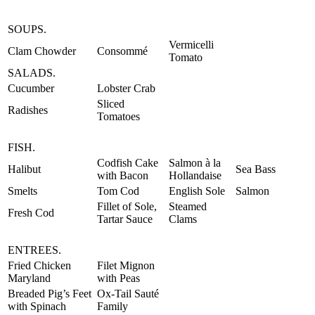
SOUPS.
Vermicelli
Clam Chowder
Consommé
Tomato
SALADS.
Cucumber
Lobster Crab
Sliced
Radishes
Tomatoes
FISH.
Codfish Cake
Salmon à la
Halibut
Sea Bass
with Bacon
Hollandaise
Smelts
Tom Cod
English Sole
Salmon
Fillet of Sole,
Steamed
Fresh Cod
Tartar Sauce
Clams
ENTREES.
Fried Chicken
Filet Mignon
Maryland
with Peas
Breaded Pig’s Feet
Ox-Tail Sauté
with Spinach
Family