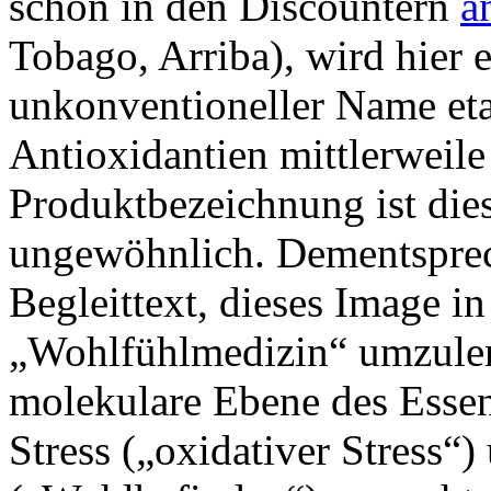
schon in den Discountern
a
Tobago, Arriba), wird hier 
unkonventioneller Name eta
Antioxidantien mittlerweil
Produktbezeichnung ist di
ungewöhnlich. Dementsprec
Begleittext, dieses Image i
„Wohlfühlmedizin“ umzulen
molekulare Ebene des Essen
Stress („oxidativer Stress“