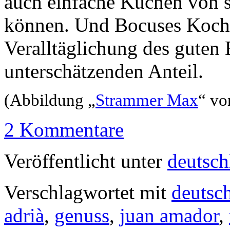
auch einfache Küchen von s
können. Und Bocuses Kochb
Veralltäglichung des guten
unterschätzenden Anteil.
(Abbildung „
Strammer Max
“ vo
2 Kommentare
Veröffentlicht unter
deutsch
Verschlagwortet mit
deutsc
adrià
,
genuss
,
juan amador
,