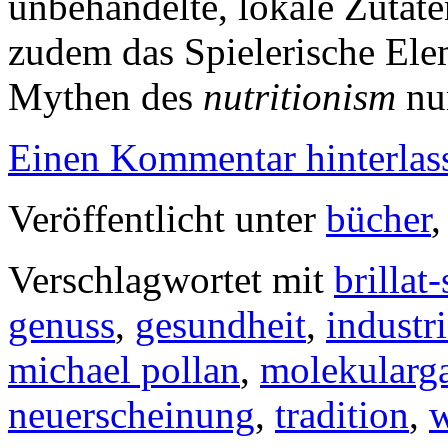
unbehandelte, lokale Zutat
zudem das Spielerische Ele
Mythen des
nutritionism
nun
Einen Kommentar hinterlas
Veröffentlicht unter
bücher
Verschlagwortet mit
brillat
genuss
,
gesundheit
,
industr
michael pollan
,
molekularg
neuerscheinung
,
tradition
,
w