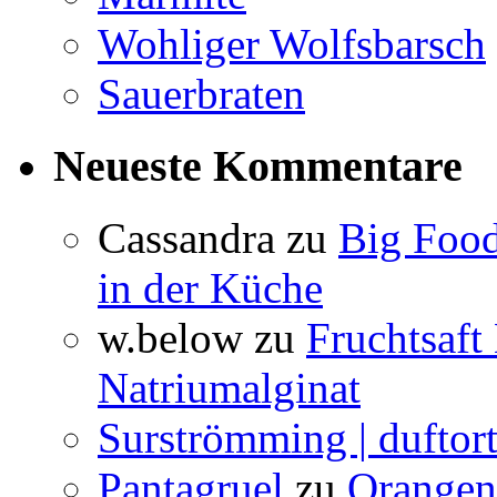
Wohliger Wolfsbarsch
Sauerbraten
Neueste Kommentare
Cassandra
zu
Big Food
in der Küche
w.below
zu
Fruchtsaft
Natriumalginat
Surströmming | duftor
Pantagruel
zu
Orangenw