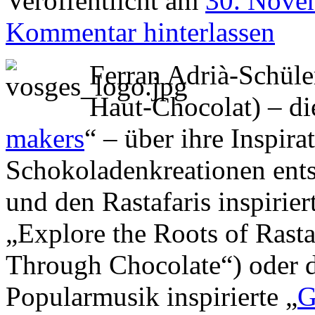
Veröffentlicht am
30. Nove
Kommentar hinterlassen
Ferran Adrià-Schüle
Haut-Chocolat) – di
makers
“ – über ihre Inspira
Schokoladenkreationen ent
und den Rastafaris inspirier
„Explore the Roots of Rasta
Through Chocolate“) oder d
Popularmusik inspirierte „
G