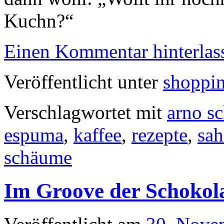
Kuchn?“
Einen Kommentar hinterlas
Veröffentlicht unter
shoppi
Verschlagwortet mit
arno s
espuma
,
kaffee
,
rezepte
,
sa
schäume
Im Groove der Schokol