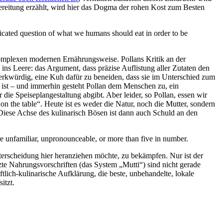
bereitung erzählt, wird hier das Dogma der rohen Kost zum Besten
licated question of what we humans should eat in order to be
rkomplexen modernen Ernährungsweise. Pollans Kritik an der
h ins Leere: das Argument, dass präzise Auflistung aller Zutaten den
merkwürdig, eine Kuh dafür zu beneiden, dass sie im Unterschied zum
 ist – und immerhin gesteht Pollan dem Menschen zu, ein
 die Speiseplangestaltung abgibt. Aber leider, so Pollan, essen wir
n the table“. Heute ist es weder die Natur, noch die Mutter, sondern
Diese Achse des kulinarisch Bösen ist dann auch Schuld an den
re unfamiliar, unpronounceable, or more than five in number.
terscheidung hier heranziehen möchte, zu bekämpfen. Nur ist der
tzte Nahrungsvorschriften (das System „Mutti“) sind nicht gerade
tlich-kulinarische Aufklärung, die beste, unbehandelte, lokale
itzt.