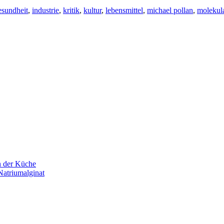
esundheit
,
industrie
,
kritik
,
kultur
,
lebensmittel
,
michael pollan
,
molekul
n der Küche
Natriumalginat