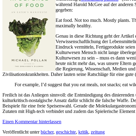
während Harold McGee auf der anderen Sei
gegeben:
Eat food. Not too much. Mostly plants. Th
maximally healthy.
Genau in diese Richtung geht der Artikel
Verwissenschaftlichung der Lebensmittelind
Eindruck vermitteln, Fertigprodukte seie
Kulturwesen Mensch nicht lange überlegen
Kulturwesen zu sein – muss es dann wenigst
heute nicht mehr das, was unsere Eltern g
die Regierung, Wissenschaft, Medien und 
Zivilisationskrankheiten. Daher lauten seine Ratschläge für eine gute
For example, I’d suggest that you eat meals, not snacks; eat w
Freilich ist das Anliegen sinnvoll: die Entmündigung des dinierend
kulturkritisch-nostalgische Ansatz dafür schlicht die falsche Waffe. 
Beispiele für eine freie Speisenwahl. Gerade die Molekulargastronomi
Zutaten mit High-tech verbindet und zudem das Spielerische Element
Einen Kommentar hinterlassen
Veröffentlicht unter
bücher
,
geschichte
,
kritik
,
zeitung