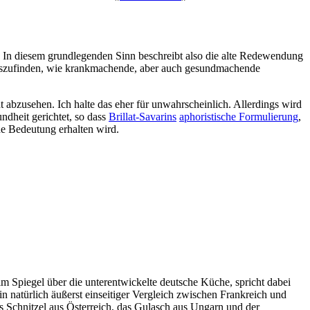
 In diesem grundlegenden Sinn beschreibt also die alte Redewendung
rauszufinden, wie krankmachende, aber auch gesundmachende
abzusehen. Ich halte das eher für unwahrscheinlich. Allerdings wird
dheit gerichtet, so dass
Brillat-Savarins
aphoristische Formulierung
,
he Bedeutung erhalten wird.
im Spiegel über die unterentwickelte deutsche Küche, spricht dabei
in natürlich äußerst einseitiger Vergleich zwischen Frankreich und
das Schnitzel aus Österreich, das Gulasch aus Ungarn und der