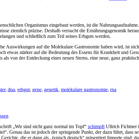
menschlichen Organismus eingebaut werden, ist die Nahrungsaufnahme.
nntnisse ziemlich präzise. Deshalb versucht die Ernährungsgenomik he
langen und schließlich zum Teil seines Erbguts werden.
he Auswirkungen auf die Molekulare Gastronomie haben wird, ist nicht 
 etwas stärker auf die Bedeutung des Essens für Krankheit und Gesun
s als von der Entdeckung eines neuen Sterns, eine neue, ganz praktisc
ter
,
dna
,
erbgut
,
gene
,
genetik
,
molekulare gastronomie
,
rna
ssen
schrift „Wir sind nicht ganz normal im Topf“
schimpft
Ullrich Fichtner 
el“. Genau das ist jedoch der springende Punkt, der dazu führt, dass se
 Gerichte, die er dann als „typisch deutsch“ präsentiert Importe sind: 