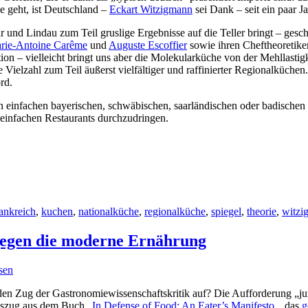
 geht, ist Deutschland –
Eckart Witzigmann
sei Dank – seit ein paar 
nd Lindau zum Teil gruslige Ergebnisse auf die Teller bringt – gesche
rie-Antoine Carême
und
Auguste Escoffier
sowie ihren Cheftheoretik
on – vielleicht bringt uns aber die Molekularküche von der Mehllastigk
 Vielzahl zum Teil äußerst vielfältiger und raffinierter Regionalküche
rd.
n einfachen bayerischen, schwäbischen, saarländischen oder badischen R
 einfachen Restaurants durchzudringen.
ankreich
,
kuchen
,
nationalküche
,
regionalküche
,
spiegel
,
theorie
,
witzi
 gegen die moderne Ernährung
sen
den Zug der Gastronomiewissenschaftskritik auf? Die Aufforderung „jun
uszug aus dem Buch „
In Defense of Food: An Eater’s Manifesto
„, das
g