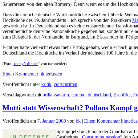
Sauerbraten von den alten Römern). Denn wenn es um die Hochküche
Dass die einfache deutsche Wirtshausküche zwischen Lübeck, Weimar u
Hochküche des 19. Jahrhunderts – ich spreche von den Praktikern
Ma
geworden ist. In Deutschland gab es keine entsprechende Transformati
vereinheitlichte deutsche Nationalküche gegeben hat, sondern nur eine
zum Beispiel in der Normandie, in Burgund, im Elsass oder im Périgo
Fichtner hätte vielleicht etwas mehr Erfolg gehabt, wenn er nach gute
Deutschland die Hochküche im Verlauf der nächsten 100 Jahre in die
(Foto „
today’s dinner
“ von tschneider)
Einen Kommentar hinterlassen
Veröffentlicht unter
kritik
,
zeitschriften
Verschlagwortet mit
brillat-savarin
,
carême
,
deutschland
,
Escoffier
,
Fr
Mutti statt Wissenschaft? Pollans Kampf
Veröffentlicht am
7. Januar 2008
von
bk
|
Einen Kommentar hinterlas
Springt jetzt auch noch der Guardian auf 
Gastbeitrag „
Consuming passion
“ (ein A