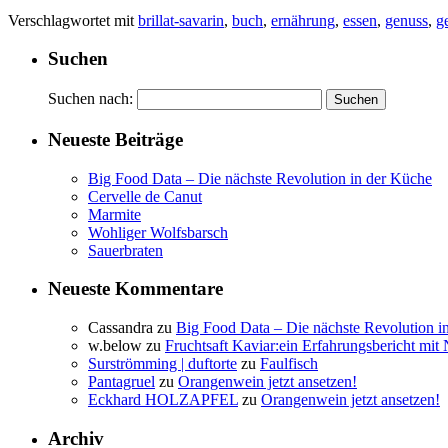
Verschlagwortet mit
brillat-savarin
,
buch
,
ernährung
,
essen
,
genuss
,
g
Suchen
Suchen nach:
Neueste Beiträge
Big Food Data – Die nächste Revolution in der Küche
Cervelle de Canut
Marmite
Wohliger Wolfsbarsch
Sauerbraten
Neueste Kommentare
Cassandra
zu
Big Food Data – Die nächste Revolution i
w.below
zu
Fruchtsaft Kaviar:ein Erfahrungsbericht mit 
Surströmming | duftorte
zu
Faulfisch
Pantagruel
zu
Orangenwein jetzt ansetzen!
Eckhard HOLZAPFEL
zu
Orangenwein jetzt ansetzen!
Archiv