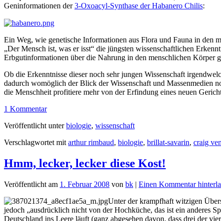
Geninformationen der
3-Oxoacyl-Synthase der Habanero Chilis
:
Ein Weg, wie genetische Informationen aus Flora und Fauna in den 
„Der Mensch ist, was er isst“ die jüngsten wissenschaftlichen Erke
Erbgutinformationen über die Nahrung in den menschlichen Körper ge
Ob die Erkenntnisse dieser noch sehr jungen Wissenschaft irgendwelc
dadurch womöglich der Blick der Wissenschaft und Massenmedien noch
die Menschheit profitiere mehr von der Erfindung eines neuen Gericht
1 Kommentar
Veröffentlicht unter
biologie
,
wissenschaft
Verschlagwortet mit
arthur rimbaud
,
biologie
,
brillat-savarin
,
craig ven
Hmm, lecker, lecker diese Kost!
Veröffentlicht am
1. Februar 2008
von
bk
|
Einen Kommentar hinterla
Unter der krampfhaft witzigen Über
jedoch „ausdrücklich nicht von der Hochküche, das ist ein anderes Spi
Deutschland ins Leere läuft (ganz abgesehen davon, dass drei der vier