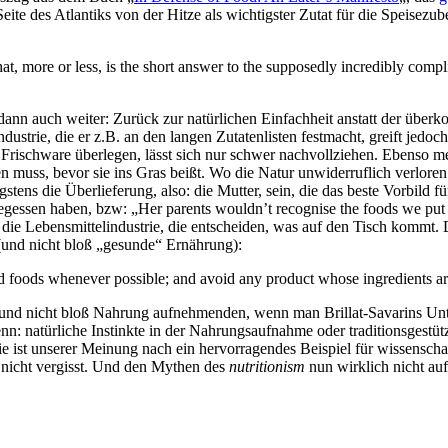
te des Atlantiks von der Hitze als wichtigster Zutat für die Speisezu
at, more or less, is the short answer to the supposedly incredibly comp
 dann auch weiter: Zurück zur natürlichen Einfachheit anstatt der übe
ustrie, die er z.B. an den langen Zutatenlisten festmacht, greift jedoc
n Frischware überlegen, lässt sich nur schwer nachvollziehen. Ebenso 
 muss, bevor sie ins Gras beißt. Wo die Natur unwiderruflich verloren
ens die Überlieferung, also: die Mutter, sein, die das beste Vorbild für
egessen haben, bzw: „Her parents wouldn’t recognise the foods we put o
die Lebensmittelindustrie, die entscheiden, was auf den Tisch kommt. 
 (und nicht bloß „gesunde“ Ernährung):
ild foods whenever possible; and avoid any product whose ingredients a
en und nicht bloß Nahrung aufnehmenden, wenn man Brillat-Savarins Un
Denn: natürliche Instinkte in der Nahrungsaufnahme oder traditionsgestü
e ist unserer Meinung nach ein hervorragendes Beispiel für wissenschaf
 nicht vergisst. Und den Mythen des
nutritionism
nun wirklich nicht aufs