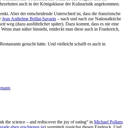
Jahrzehnten auch in der Königsklasse der Kulinaristik angekommen.
nkt. Aber der entscheidende Unterschied ist, dass die französische
er
Jean Anthelme Brillat-Savarin
– nach und nach zur Nationalküche
eit weg (dazu ausführlicher später). Dazu kommt, dass es nie eine
n. Wenn man näher hinsieht, entdeckt man diese auch in Frankreich,
estaurants gesucht hätte. Und vielleicht schafft es auch in
gmann
k the science – and rediscover the joy of eating“ in
Michael Pollans
erade eben erschienen ist
) vermittelt zunächst diesen Eindruck. Und