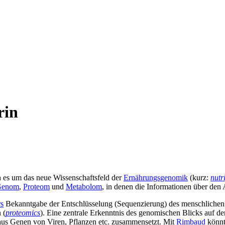
rin
 es um das neue Wissenschaftsfeld der
Ernährungsgenomik
(kurz:
nutr
Genom
,
Proteom
und
Metabolom
, in denen die Informationen über den
rs
Bekanntgabe der Entschlüsselung (Sequenzierung) des menschlichen 
 (
proteomics
). Eine zentrale Erkenntnis des genomischen Blicks auf de
 aus Genen von Viren, Pflanzen etc. zusammensetzt. Mit
Rimbaud
könnt