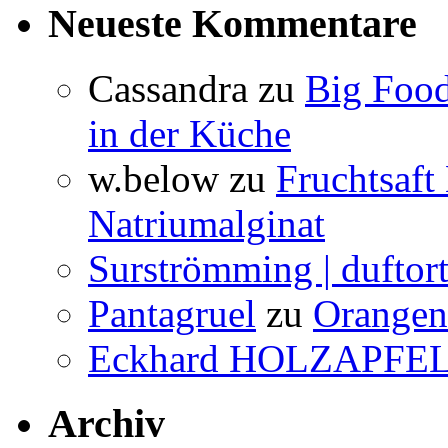
Neueste Kommentare
Cassandra
zu
Big Food
in der Küche
w.below
zu
Fruchtsaft
Natriumalginat
Surströmming | duftor
Pantagruel
zu
Orangenw
Eckhard HOLZAPFE
Archiv