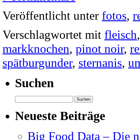
Veröffentlicht unter
fotos
,
r
Verschlagwortet mit
fleisch
markknochen
,
pinot noir
,
re
spätburgunder
,
sternanis
,
u
Suchen
Suchen
nach:
Neueste Beiträge
Big Food Data – Die n