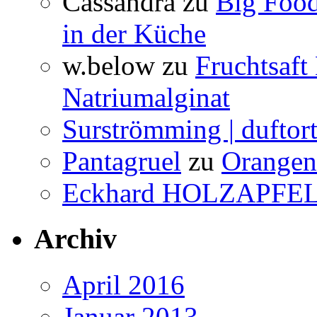
Cassandra
zu
Big Food
in der Küche
w.below
zu
Fruchtsaft
Natriumalginat
Surströmming | duftor
Pantagruel
zu
Orangenw
Eckhard HOLZAPFE
Archiv
April 2016
Januar 2013