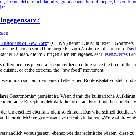
nt
,
ferran adrià
,
french laundry
,
grant achatz
,
harold mcgee
,
heston blu
ler
ingegensatz?
ssen
 Historians of New York
“ (CHNY) nennt. Die Mitglieder – Gourmets, 
storische Themen vom Hamburger bis zum Absinth zu diskutieren.
Das 
 Rachel Laudan, die im Übrigen auch ein eigenes,
sehr lesenswertes Bl
 difference has played a role in civilized culture since the time of the 
e cuisine, or at the extreme, the “raw food” movement.
el wenn man sich auf dem einen Teller einen Rohkostsalat vorstellt und
larer Gastronomie“ gemeint ist. Wenn damit die kulinarische Aufkläru
ehr einfache Rezepte molekularkulinarisch analysiert und beschrieben w
der Unterschied ebenfalls nicht so einfach. Das wird schnell deutlich
und Harold McGee gemeinsam veröffentlicht haben: „We wish to work wit
verständlich vorausgesetzt, ebenso wie das technische wissen, diese zu 