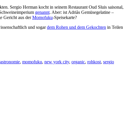
kten. Sergio Herman kocht in seinem Restaurant Oud Sluis saisonal,
gs Schweineimperium
genannt
. Aber: ist Adriàs Gemüsegelatine –
ge Gericht aus der
Momofuku
-Speisekarte?
ssenschaftlich und sogar
dem Rohen und dem Gekochten
in Teilen
astronomie
,
momofuku
,
new york city
,
organic
,
rohkost
,
sergio