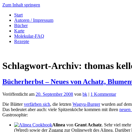
Zum Inhalt springen
Start
Autoren / Impressum
Bücher
Karte
Molekular-FAQ
Rezepte
Schlagwort-Archiv:
thomas kell
Bücherherbst – Neues von Achatz, Blument
Veröffentlicht am
20. September 2008
von
bk
|
1 Kommentar
Die Blätter
verfärben sich
, die letzten
Wagyu-Burger
wurden auf dem 
Das bedeutet aber auch: viele Spitzenköche kommen mit ihren
neuen
Gastrosophie:
Alinea
von
Grant Achatz
. Sehr viel meh
(Wired) sowie der Zugang zur Onlinewelt des Alinea. Darüber