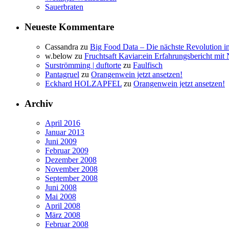
Sauerbraten
Neueste Kommentare
Cassandra
zu
Big Food Data – Die nächste Revolution i
w.below
zu
Fruchtsaft Kaviar:ein Erfahrungsbericht mit 
Surströmming | duftorte
zu
Faulfisch
Pantagruel
zu
Orangenwein jetzt ansetzen!
Eckhard HOLZAPFEL
zu
Orangenwein jetzt ansetzen!
Archiv
April 2016
Januar 2013
Juni 2009
Februar 2009
Dezember 2008
November 2008
September 2008
Juni 2008
Mai 2008
April 2008
März 2008
Februar 2008