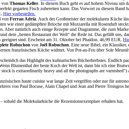
e
von
Thomas Keller
. In diesem Buch geht es auf hohem Niveau um d
n perfekt gegarten Fisch zubereiten kann. Das Vorwort zu diesem Band 
R.
Hier vorbestellen.
i
von
Ferran Adrià
. Auch der Großmeister der molekularen Küche läss
hten wie einer gedämpften Brioche mit Mozzarella mit Rosenduft steckt. 
men. Aber natürlich auch einige Rezepte und Diagramme, die zum Mark
d dem „besten Restaurant der Welt“ die Rede ist. Das gefällt uns, da
geeignet sind. Erscheint am 31. Oktober bei Phaidon. 46,99 EUR.
Hie
lete Robuchon
von
Joël Robuchon
. Eine neue Bibel, ein Klassiker,
odernen französischen Küche widmet. Von Pot-au-Feu über Sole Meuniè
scheinlich das Highlight des kulinarischen Bücherherbstes. Endlich pa
„Wenn Blumenthal der beste Koch der Welt ist, dann bin ich eine Bratw
er stock is extraordinarily heavy and all the photographs are varnished“
ranzösischen haute cuisine war lange Zeit vergriffen oder nur für astro
hrers von Paul Bocuse, Alain Chapel und Jean and Pierre Troisgros h
– sobald die Molekularküche die Rezensionsexemplare erhalten hat.