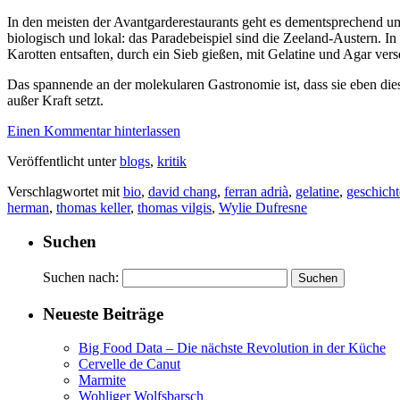
In den meisten der Avantgarderestaurants geht es dementsprechend um
biologisch und lokal: das Paradebeispiel sind die Zeeland-Austern. 
Karotten entsaften, durch ein Sieb gießen, mit Gelatine und Agar verse
Das spannende an der molekularen Gastronomie ist, dass sie eben di
außer Kraft setzt.
Einen Kommentar hinterlassen
Veröffentlicht unter
blogs
,
kritik
Verschlagwortet mit
bio
,
david chang
,
ferran adrià
,
gelatine
,
geschicht
herman
,
thomas keller
,
thomas vilgis
,
Wylie Dufresne
Suchen
Suchen nach:
Neueste Beiträge
Big Food Data – Die nächste Revolution in der Küche
Cervelle de Canut
Marmite
Wohliger Wolfsbarsch