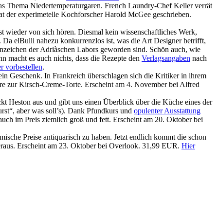
as Thema Niedertemperaturgaren. French Laundry-Chef Keller verrät
hat der experimetelle Kochforscher Harold McGee geschrieben.
t wieder von sich hören. Diesmal kein wissenschaftliches Werk,
Da elBulli nahezu konkurrenzlos ist, was die Art Designer betrifft,
enzeichen der Adriàschen Labors geworden sind. Schön auch, wie
nn macht es auch nichts, dass die Rezepte den
Verlagsangaben
nach
r vorbestellen
.
 ein Geschenk. In Frankreich überschlagen sich die Kritiker in ihrem
re zur Kirsch-Creme-Torte. Erscheint am 4. November bei Alfred
ckt Heston aus und gibt uns einen Überblick über die Küche eines der
urst“, aber was soll’s). Dank Pfundkurs und
opulenter Ausstattung
) auch im Preis ziemlich groß und fett. Erscheint am 20. Oktober bei
nomische Preise antiquarisch zu haben. Jetzt endlich kommt die schon
eraus. Erscheint am 23. Oktober bei Overlook. 31,99 EUR.
Hier