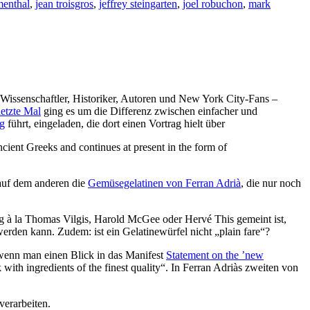
menthal
,
jean troisgros
,
jeffrey steingarten
,
joel robuchon
,
mark
Wissenschaftler, Historiker, Autoren und New York City-Fans –
letzte Mal
ging es um die Differenz zwischen einfacher und
og
führt, eingeladen, die dort einen Vortrag hielt über
ancient Greeks and continues at present in the form of
 auf dem anderen die
Gemüsegelatinen von Ferran Adrià
, die nur noch
ng à la Thomas Vilgis, Harold McGee oder Hervé This gemeint ist,
erden kann. Zudem: ist ein Gelatinewürfel nicht „plain fare“?
, wenn man einen Blick in das Manifest
Statement on the ’new
h ingredients of the finest quality“. In Ferran Adriàs zweiten von
verarbeiten.