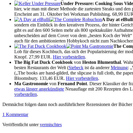
Under Pressure: Cooking Sous Vid
hier, wie man mit dieser Methode die zartesten Steaks und de
Erscheint am 31. Oktober bei Workman Publishing. 68,99 EU
A Day at elBull
sondern ein Einblick in den kreativen Prozess, der hinter Geric
gibt es auf den 600 Seiten mehr als 800 spektakuläre Aufnah
unbescheiden auf dem Cover von dem „besten Koch der Welt“ un
auch für den ambitionierten Hobbykoch nicht zum Nachkochen 
The Comp
Lob für dieses Kochbuch, das sich der Popularisierung der m
Knopf. 27,99 EUR.
Hier vorbestellen
.
The Big Fat Duck Cookbook
von
Heston Blumenthal
. Wahr
besten Restaurants der Welt (
Siebeck
ist da anderer
Meinung
: 
(„The books are hand-gilded, the slipcase is full cloth, the pap
Bloomsbury. 133,46 EUR.
Hier vorbestellen
.
Ma Gastronomie
von
Fernand Point
. Dieser Klassiker der f
etwas länger angekündigte
Neuauflage mit 200 Rezepten des Le
vorbestellen
.
Demnächst folgen dann noch ausführlichere Rezensionen der Bücher 
1 Kommentar
Veröffentlicht unter
vermischtes