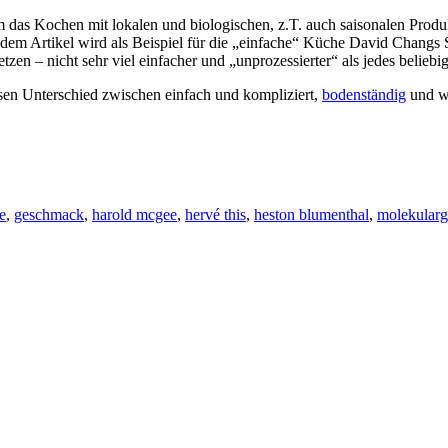
 das Kochen mit lokalen und biologischen, z.T. auch saisonalen Produ
In dem Artikel wird als Beispiel für die „einfache“ Küche David Chan
tzen – nicht sehr viel einfacher und „unprozessierter“ als jedes beliebi
esen Unterschied zwischen einfach und kompliziert,
bodenständig
und wi
e
,
geschmack
,
harold mcgee
,
hervé this
,
heston blumenthal
,
molekularg