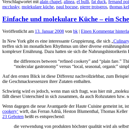
Verschlagwortet mit
alain chapel
,
alinea
,
el bulli
,
fat duck
,
fernand poi
mcclusky
,
molekulare küche
,
paul bocuse
,
pierre troisgros
,
thomas kel
Einfache und molekulare Küche – ein Sche
Veröffentlicht am
13. Januar 2008
von
bk
|
Einen Kommentar hinterla
In New York gibt es eine interessante Gruppierung, die sich „
Culinary
treffen sich im monatlichen Rhythmus um über diverse ernährungshi
komplexer Ernährung. Dazu hatten sie sich die Nahrungshistorikerin
the differences between “refined cookery” and “plain fare.” This
“molecular gastronomy” versus “local, seasonal, organic” simpl
Auf den ersten Blick ist diese Differenz nachvollziehbar, zum Beispi
die Geschmacksessenzen ihrer Zutaten enthalten.
Schwierig wird es jedoch, wenn man sich fragt, was hier mit „moleku
fällt dieser Unterschied in sich zusammen, da auch Rohzutaten bzw. s
Wenn dagegen die neue Avantgarde der Haute Cuisine gemeint ist, ist 
cookery‘
wirft, das Ferran Adrià, Heston Blumenthal, Thomas Keller 
23 Geboten
heißt es entsprechend:
die verwendung von produkten höchster qualität wird als selbst