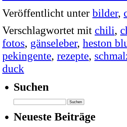
Veröffentlicht unter
bilder
,
Verschlagwortet mit
chili
,
c
fotos
,
gänseleber
,
heston bl
pekingente
,
rezepte
,
schmal
duck
Suchen
Suchen
nach:
Neueste Beiträge