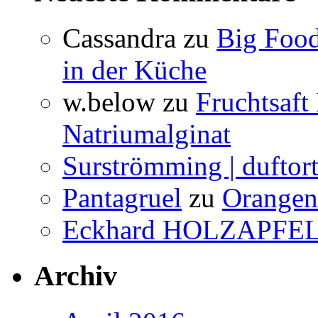
Cassandra
zu
Big Food
in der Küche
w.below
zu
Fruchtsaft
Natriumalginat
Surströmming | duftor
Pantagruel
zu
Orangenw
Eckhard HOLZAPFE
Archiv