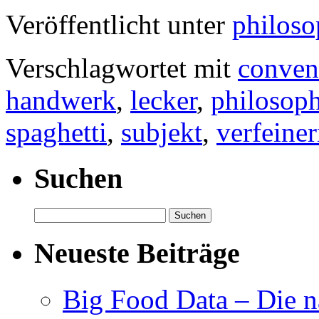
Veröffentlicht unter
philoso
Verschlagwortet mit
conven
handwerk
,
lecker
,
philosoph
spaghetti
,
subjekt
,
verfeine
Suchen
Suchen
nach:
Neueste Beiträge
Big Food Data – Die n