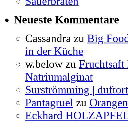
Sauerbraten
Neueste Kommentare
Cassandra
zu
Big Food
in der Küche
w.below
zu
Fruchtsaft
Natriumalginat
Surströmming | duftor
Pantagruel
zu
Orangenw
Eckhard HOLZAPFE