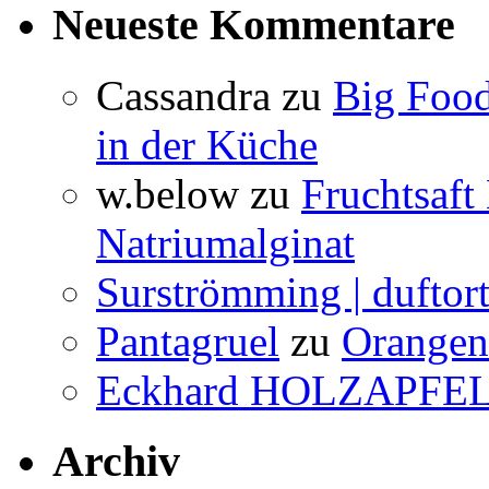
Neueste Kommentare
Cassandra
zu
Big Food
in der Küche
w.below
zu
Fruchtsaft
Natriumalginat
Surströmming | duftor
Pantagruel
zu
Orangenw
Eckhard HOLZAPFE
Archiv