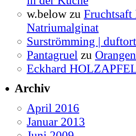
in der Küche
w.below
zu
Fruchtsaft
Natriumalginat
Surströmming | duftor
Pantagruel
zu
Orangenw
Eckhard HOLZAPFE
Archiv
April 2016
Januar 2013
Juni 2009