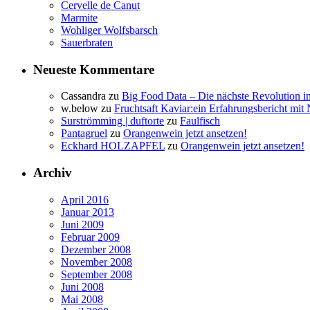
Cervelle de Canut
Marmite
Wohliger Wolfsbarsch
Sauerbraten
Neueste Kommentare
Cassandra
zu
Big Food Data – Die nächste Revolution i
w.below
zu
Fruchtsaft Kaviar:ein Erfahrungsbericht mit 
Surströmming | duftorte
zu
Faulfisch
Pantagruel
zu
Orangenwein jetzt ansetzen!
Eckhard HOLZAPFEL
zu
Orangenwein jetzt ansetzen!
Archiv
April 2016
Januar 2013
Juni 2009
Februar 2009
Dezember 2008
November 2008
September 2008
Juni 2008
Mai 2008