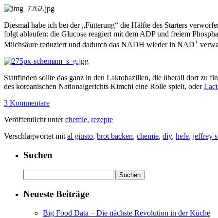
Diesmal habe ich bei der „Fütterung“ die Hälfte des Starters verworf
folgt ablaufen: die Glucose reagiert mit dem ADP und freiem Phosph
+
Milchsäure reduziert und dadurch das NADH wieder in NAD
verwa
Stattfinden sollte das ganz in den Laktobazillen, die überall dort zu f
des koreanischen Nationalgerichts Kimchi eine Rolle spielt, oder
Lact
3 Kommentare
Veröffentlicht unter
chemie
,
rezepte
Verschlagwortet mit
al giusto
,
brot backen
,
chemie
,
diy
,
hefe
,
jeffrey 
Suchen
Suchen
nach:
Neueste Beiträge
Big Food Data – Die nächste Revolution in der Küche