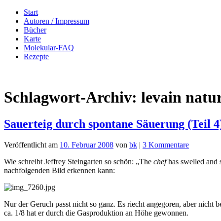
Zum
Start
Inhalt
Autoren / Impressum
springen
Bücher
Karte
Molekular-FAQ
Rezepte
Schlagwort-Archiv:
levain natur
Sauerteig durch spontane Säuerung (Teil 4
Veröffentlicht am
10. Februar 2008
von
bk
|
3 Kommentare
Wie schreibt Jeffrey Steingarten so schön: „The
chef
has swelled and 
nachfolgenden Bild erkennen kann:
Nur der Geruch passt nicht so ganz. Es riecht angegoren, aber nicht 
ca. 1/8 hat er durch die Gasproduktion an Höhe gewonnen.