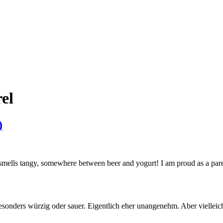
el
)
smells tangy, somewhere between beer and yogurt! I am proud as a pare
besonders würzig oder sauer. Eigentlich eher unangenehm. Aber vielleic