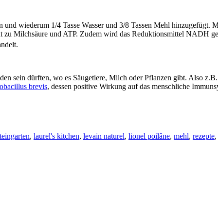
en und wiederum 1/4 Tasse Wasser und 3/8 Tassen Mehl hinzugefügt. Mal
at zu Milchsäure und ATP. Zudem wird das Reduktionsmittel NADH gebi
ndelt.
inden sein dürften, wo es Säugetiere, Milch oder Pflanzen gibt. Also z.B
obacillus brevis
, dessen positive Wirkung auf das menschliche Immun
steingarten
,
laurel's kitchen
,
levain naturel
,
lionel poilâne
,
mehl
,
rezepte