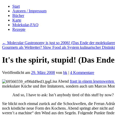
Zum
Start
Inhalt
Autoren / Impressum
springen
Bücher
Karte
Molekular-FAQ
Rezepte
←
Molecular Gastronomy is just so 2006! (Das Ende der molekulare
Gourmets als Weltretter? Slow Food als System kulinarischer Distink
It's the spirit, stupid! (Das En
Veröffentlicht am
29. März 2008
von
bk
|
4 Kommentare
Lisa Abend
fragt in einem lesenswerten
molekulare Küche und ihre Imitatoren, sondern auch um Marcos Morán
And so, I have to ask: Isn’t anybody tired of this stuff by now?
Sie blickt noch einmal zurück auf die Schockwellen, die Ferran Adriàs
noch köstliche neue Form des Kochens. Abend springt aber nicht auf 
weren’t a machine“ den Wind aus den Segeln. Folgende Punkte finde i