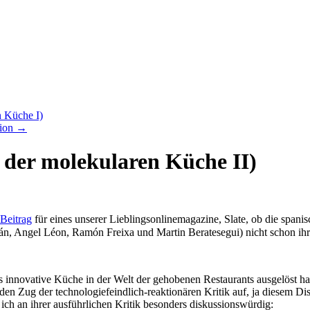
n Küche I)
tion
→
de der molekularen Küche II)
 Beitrag
für eines unserer Lieblingsonlinemagazine, Slate, ob die spani
, Angel Léon, Ramón Freixa und Martin Beratesegui) nicht schon ihre
 innovative Küche in der Welt der gehobenen Restaurants ausgelöst hat: 
den Zug der technologiefeindlich-reaktionären Kritik auf, ja diesem Di
ch an ihrer ausführlichen Kritik besonders diskussionswürdig: