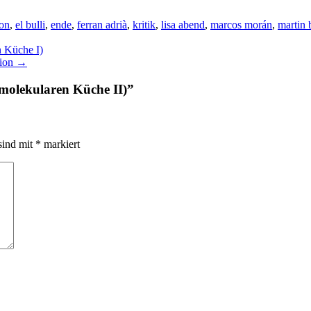
éon
,
el bulli
,
ende
,
ferran adrià
,
kritik
,
lisa abend
,
marcos morán
,
martin 
n Küche I)
tion
→
r molekularen Küche II)
”
sind mit
*
markiert