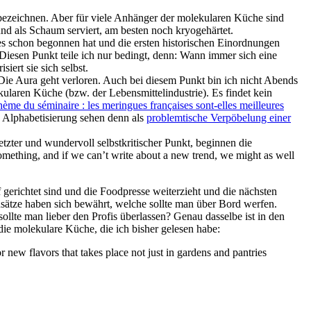
ezeichnen. Aber für viele Anhänger der molekularen Küche sind
und als Schaum serviert, am besten noch kryogehärtet.
s schon begonnen hat und die ersten historischen Einordnungen
 Diesen Punkt teile ich nur bedingt, denn: Wann immer sich eine
iert sie sich selbst.
 Die Aura geht verloren. Auch bei diesem Punkt bin ich nicht Abends
laren Küche (bzw. der Lebensmittelindustrie). Es findet kein
ème du séminaire : les meringues françaises sont-elles meilleures
e Alphabetisierung sehen denn als
problemtische Verpöbelung einer
ter und wundervoll selbstkritischer Punkt, beginnen die
ething, and if we can’t write about a new trend, we might as well
erichtet sind und die Foodpresse weiterzieht und die nächsten
sätze haben sich bewährt, welche sollte man über Bord werfen.
llte man lieber den Profis überlassen? Genau dasselbe ist in den
r die molekulare Küche, die ich bisher gelesen habe:
or new flavors that takes place not just in gardens and pantries