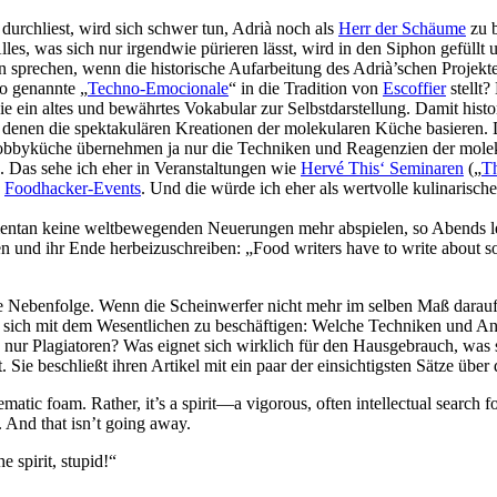
i durchliest, wird sich schwer tun, Adrià noch als
Herr der Schäume
zu b
es, was sich nur irgendwie pürieren lässt, wird in den Siphon gefüllt 
sprechen, wenn die historische Aufarbeitung des Adrià’schen Projekte
so genannte „
Techno-Emocionale
“ in die Tradition von
Escoffier
stellt?
ein altes und bewährtes Vokabular zur Selbstdarstellung. Damit historis
uf denen die spektakulären Kreationen der molekularen Küche basieren.
Hobbyküche übernehmen ja nur die Techniken und Reagenzien der moleku
. Das sehe ich eher in Veranstaltungen wie
Hervé This‘ Seminaren
(„
Th
n
Foodhacker-Events
. Und die würde ich eher als wertvolle kulinarisch
ntan keine weltbewegenden Neuerungen mehr abspielen, so Abends letz
und ihr Ende herbeizuschreiben: „Food writers have to write about som
Nebenfolge. Wenn die Scheinwerfer nicht mehr im selben Maß darauf g
, sich mit dem Wesentlichen zu beschäftigen: Welche Techniken und An
ur Plagiatoren? Was eignet sich wirklich für den Hausgebrauch, was so
t. Sie beschließt ihren Artikel mit ein paar der einsichtigsten Sätze übe
ematic foam. Rather, it’s a spirit—a vigorous, often intellectual search f
y. And that isn’t going away.
 spirit, stupid!“