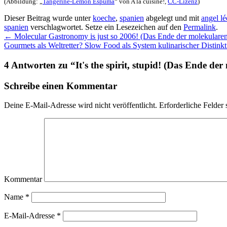
(Abbildung: „
Tangerine-Lemon Espuma
“ von A la cuisine!,
CC-Lizenz
)
Dieser Beitrag wurde unter
koeche
,
spanien
abgelegt und mit
angel l
spanien
verschlagwortet. Setze ein Lesezeichen auf den
Permalink
.
←
Molecular Gastronomy is just so 2006! (Das Ende der molekulare
Gourmets als Weltretter? Slow Food als System kulinarischer Distink
4 Antworten zu “
It's the spirit, stupid! (Das Ende de
Schreibe einen Kommentar
Deine E-Mail-Adresse wird nicht veröffentlicht.
Erforderliche Felder 
Kommentar
Name
*
E-Mail-Adresse
*