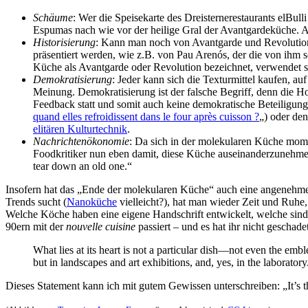
Schäume
: Wer die Speisekarte des Dreisternerestaurants elBull
Espumas nach wie vor der heilige Gral der Avantgardeküche. All
Historisierung
: Kann man noch von Avantgarde und Revolution 
präsentiert werden, wie z.B. von Pau Arenós, der die von ihm 
Küche als Avantgarde oder Revolution bezeichnet, verwendet sie 
Demokratisierung
: Jeder kann sich die Texturmittel kaufen, a
Meinung. Demokratisierung ist der falsche Begriff, denn die 
Feedback statt und somit auch keine demokratische Beteiligung
quand elles refroidissent dans le four après cuisson ?
„) oder de
elitären Kulturtechnik
.
Nachrichtenökonomie
: Da sich in der molekularen Küche mome
Foodkritiker nun eben damit, diese Küche auseinanderzunehmen 
tear down an old one.“
Insofern hat das „Ende der molekularen Küche“ auch eine angenehme 
Trends sucht (
Nanoküche
vielleicht?), hat man wieder Zeit und Ruhe
Welche Köche haben eine eigene Handschrift entwickelt, welche sind n
90ern mit der
nouvelle cuisine
passiert – und es hat ihr nicht geschade
What lies at its heart is not a particular dish—not even the embl
but in landscapes and art exhibitions, and, yes, in the laborator
Dieses Statement kann ich mit gutem Gewissen unterschreiben: „It’s the