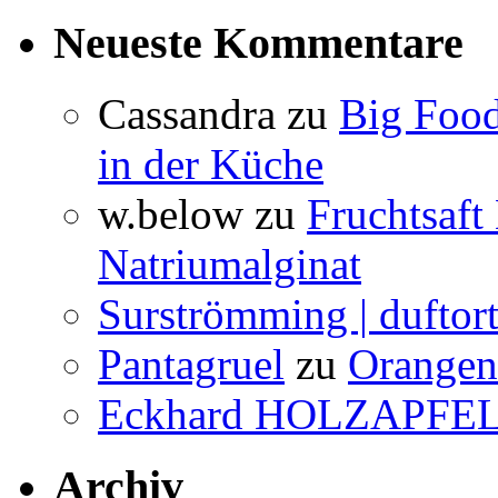
Neueste Kommentare
Cassandra
zu
Big Food
in der Küche
w.below
zu
Fruchtsaft
Natriumalginat
Surströmming | duftor
Pantagruel
zu
Orangenw
Eckhard HOLZAPFE
Archiv