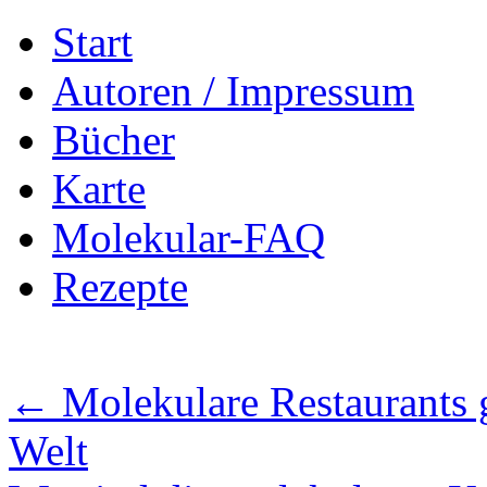
Zum
Start
Inhalt
springen
Autoren / Impressum
Bücher
Karte
Molekular-FAQ
Rezepte
←
Molekulare Restaurants g
Welt