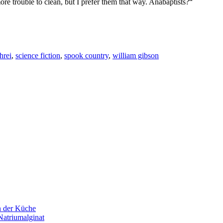
 more trouble to clean, but I prefer them that way. Anabaptists?“
hrei
,
science fiction
,
spook country
,
william gibson
n der Küche
Natriumalginat