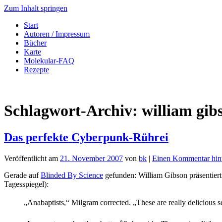
Zum Inhalt springen
Start
Autoren / Impressum
Bücher
Karte
Molekular-FAQ
Rezepte
Schlagwort-Archiv:
william gib
Das perfekte Cyberpunk-Rührei
Veröffentlicht am
21. November 2007
von
bk
|
Einen Kommentar hint
Gerade auf
Blinded By Science
gefunden: William Gibson präsentier
Tagesspiegel):
„Anabaptists,“ Milgram corrected. „These are really delicious 