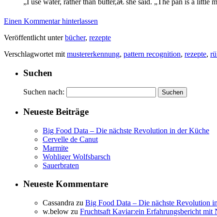
„I use water, rather than butter,â€ she said. „The pan is a little
Einen Kommentar hinterlassen
Veröffentlicht unter
bücher
,
rezepte
Verschlagwortet mit
mustererkennung
,
pattern recognition
,
rezepte
,
rü
Suchen
Suchen nach:
Neueste Beiträge
Big Food Data – Die nächste Revolution in der Küche
Cervelle de Canut
Marmite
Wohliger Wolfsbarsch
Sauerbraten
Neueste Kommentare
Cassandra
zu
Big Food Data – Die nächste Revolution i
w.below
zu
Fruchtsaft Kaviar:ein Erfahrungsbericht mit 