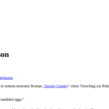
son
erlassen
t in seinem neuesten Roman „
Spook Country
“ einen Vorschlag zur Rüh
scrambled eggs.“