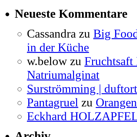
Neueste Kommentare
Cassandra
zu
Big Food
in der Küche
w.below
zu
Fruchtsaft
Natriumalginat
Surströmming | duftor
Pantagruel
zu
Orangenw
Eckhard HOLZAPFE
Archiv