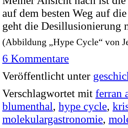
Meiner Ansicht nach ist di
auf dem besten Weg auf die
geht die Desillusionierung 
(Abbildung „Hype Cycle“ von 
6 Kommentare
Veröffentlicht unter
geschic
Verschlagwortet mit
ferran 
blumenthal
,
hype cycle
,
kri
molekulargastronomie
,
mol